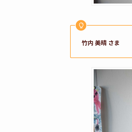
竹内 美晴 さま