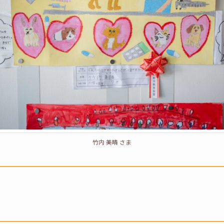
竹内 美晴 さま