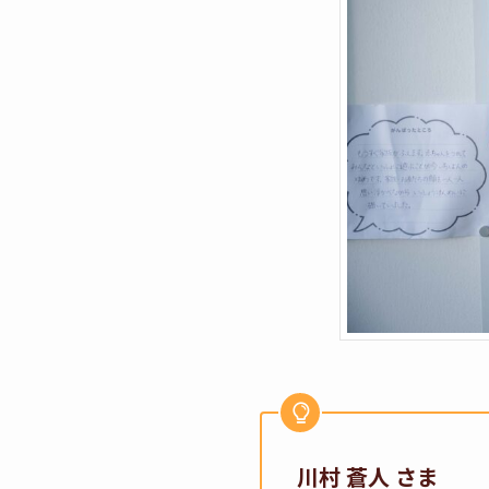
川村 蒼人 さま