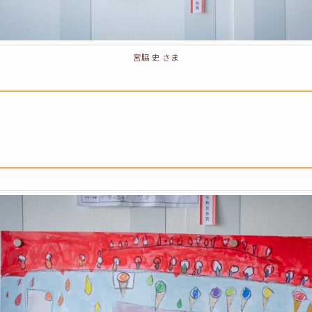
宮脇 史 さま