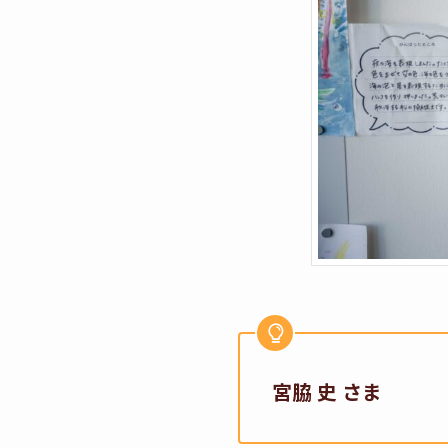
宮脇 史 さま