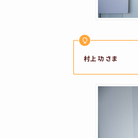
村上 功 さま